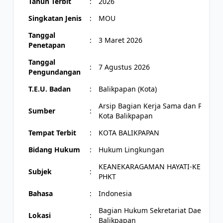
Tahun Terbit
:
2026
Singkatan Jenis
:
MOU
Tanggal
:
3 Maret 2026
Penetapan
Tanggal
:
7 Agustus 2026
Pengundangan
T.E.U. Badan
:
Balikpapan (Kota)
Arsip Bagian Kerja Sama dan Perkot
Sumber
:
Kota Balikpapan
Tempat Terbit
:
KOTA BALIKPAPAN
Bidang Hukum
:
Hukum Lingkungan
KEANEKARAGAMAN HAYATI-KEBUN RA
Subjek
:
PHKT
Bahasa
:
Indonesia
Bagian Hukum Sekretariat Daerah Ko
Lokasi
:
Balikpapan