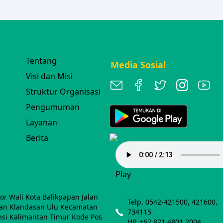
Tentang
Media Sosial
Visi dan Misi
Struktur Organisasi
Pengumuman
Layanan
Berita
Play
r Wali Kota Balikpapan Jalan
Telp. 0542-421500, 421600,
han Klandasan Ulu Kecamatan
734115
nsi Kalimantan Timur Kode Pos
HP. +62 821 4801 2004