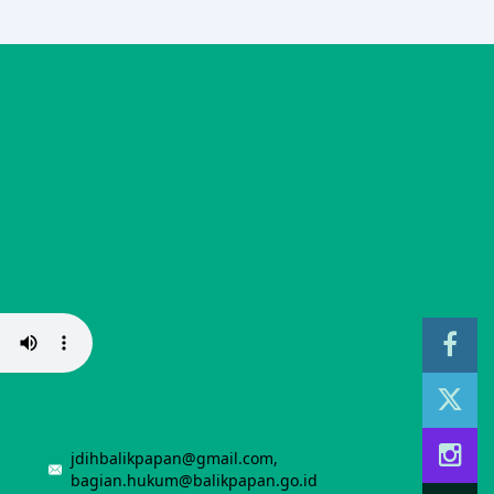
jdihbalikpapan@gmail.com,
bagian.hukum@balikpapan.go.id