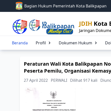
Bagian Hukum Pemerintah Kota Balikpapan
JDIH
Kota 
Jaringan Dokume
Beranda
Profil
Dokumen Hukum
Peraturan Wali Kota Balikpapan N
Peserta Pemilu, Organisasi Kemas
27 April 2022
PERWALI
Dilihat 917 kali
Diund
Jenis P
Judul P