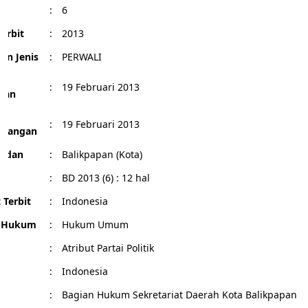
:
6
erbit
:
2013
an Jenis
:
PERWALI
l
:
19 Februari 2013
pan
l
:
19 Februari 2013
ndangan
Badan
:
Balikpapan (Kota)
r
:
BD 2013 (6) : 12 hal
 Terbit
:
Indonesia
g Hukum
:
Hukum Umum
:
Atribut Partai Politik
:
Indonesia
:
Bagian Hukum Sekretariat Daerah Kota Balikpapan