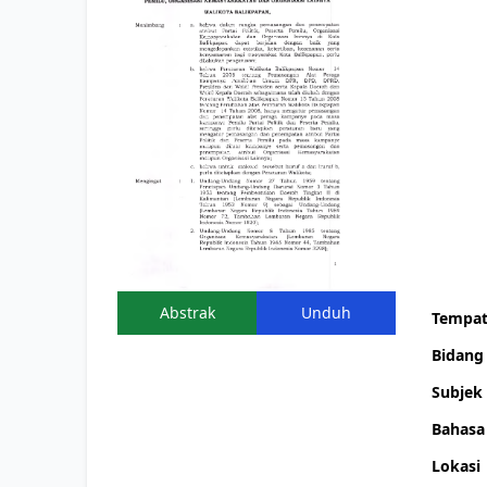
Nomor
Tahun T
Singkat
Tangga
Peneta
Tangga
Pengu
T.E.U. 
Sumbe
Abstrak
Unduh
Tempat
Bidan
Subjek
Bahasa
Lokasi