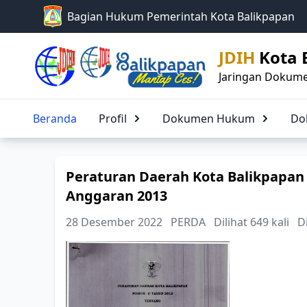
Bagian Hukum Pemerintah Kota Balikpapan
JDIH
Kota 
Jaringan Dokume
Beranda
Profil
Dokumen Hukum
Peraturan Daerah Kota Balikpapan
Anggaran 2013
28 Desember 2022
PERDA
Dilihat 649 kali
D
Jenis P
Judul P