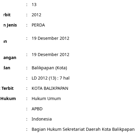
:
13
erbit
:
2012
an Jenis
:
PERDA
l
:
19 Desember 2012
pan
l
:
19 Desember 2012
ndangan
Badan
:
Balikpapan (Kota)
r
:
LD 2012 (13) : 7 hal
 Terbit
:
KOTA BALIKPAPAN
g Hukum
:
Hukum Umum
:
APBD
:
Indonesia
:
Bagian Hukum Sekretariat Daerah Kota Balikpapan