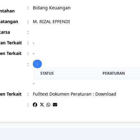
:
Bidang Keuangan
ntahan
atangan
:
M. RIZAL EFFENDI
arsa
:
an Terkait
:
-
n Terkait
:
-
:
-
STATUS
PERATURAN
-
n Terkait
:
Fulltext Dokumen Peraturan :
Download
: