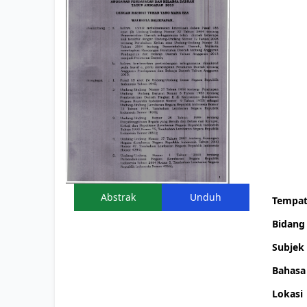
Nomor
Tahun T
Singkat
Tangga
Peneta
Tangga
Pengu
T.E.U. 
Sumbe
Abstrak
Unduh
Tempat
Bidan
Subjek
Bahasa
Lokasi