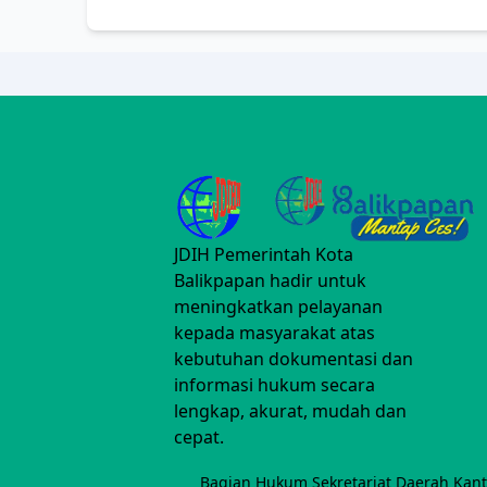
JDIH Pemerintah Kota
Balikpapan hadir untuk
meningkatkan pelayanan
kepada masyarakat atas
kebutuhan dokumentasi dan
informasi hukum secara
lengkap, akurat, mudah dan
cepat.
Bagian Hukum Sekretariat Daerah Kanto