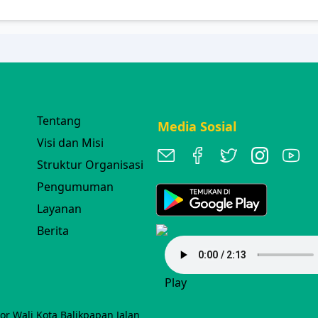
Tentang
Media Sosial
Visi dan Misi
Struktur Organisasi
Pengumuman
Layanan
Berita
Play
r Wali Kota Balikpapan Jalan