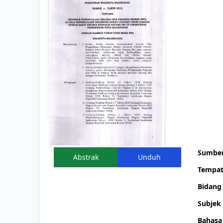
Judul P
Nomor
Tahun T
Singkat
Tangga
Peneta
Tangga
Pengu
T.E.U. 
Sumbe
Abstrak
Unduh
Tempat
Bidan
Subjek
Bahasa