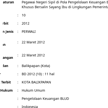
eraturan
Pegawai Negeri Sipil di Pola Pengelolaan Keuanga
Khusus Bersalin Sayang Ibu di Lingkungan Pemerint
:
10
erbit
:
2012
an Jenis
:
PERWALI
l
:
22 Maret 2012
pan
l
:
22 Maret 2012
ndangan
Badan
:
Balikpapan (Kota)
r
:
BD 2012 (10) : 11 hal
 Terbit
:
KOTA BALIKPAPAN
g Hukum
:
Hukum Umum
:
Pengelolaan Keuangan BLUD
:
Indonesia