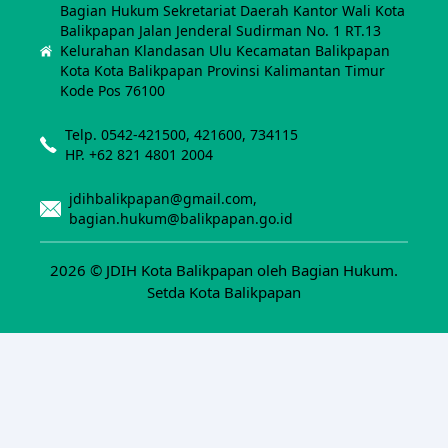
Bagian Hukum Sekretariat Daerah Kantor Wali Kota
Balikpapan Jalan Jenderal Sudirman No. 1 RT.13
Kelurahan Klandasan Ulu Kecamatan Balikpapan
Kota Kota Balikpapan Provinsi Kalimantan Timur
Kode Pos 76100
Telp. 0542-421500, 421600, 734115
HP. +62 821 4801 2004
jdihbalikpapan@gmail.com,
bagian.hukum@balikpapan.go.id
2026 ©
JDIH Kota Balikpapan oleh Bagian Hukum.
Setda Kota Balikpapan