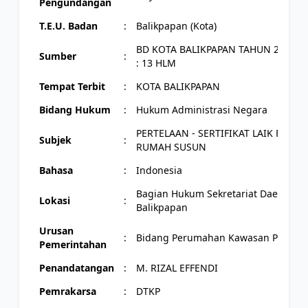
Pengundangan
T.E.U. Badan
:
Balikpapan (Kota)
BD KOTA BALIKPAPAN TAHUN 2012 
Sumber
:
: 13 HLM
Tempat Terbit
:
KOTA BALIKPAPAN
Bidang Hukum
:
Hukum Administrasi Negara
PERTELAAN - SERTIFIKAT LAIK FUNGSI
Subjek
:
RUMAH SUSUN
Bahasa
:
Indonesia
Bagian Hukum Sekretariat Daerah Ko
Lokasi
:
Balikpapan
Urusan
:
Bidang Perumahan Kawasan Permu
Pemerintahan
Penandatangan
:
M. RIZAL EFFENDI
Pemrakarsa
:
DTKP