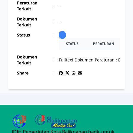
Peraturan
:
-
Terkait
Dokumen
:
-
Terkait
Status
:
STATUS
PERATURAN
CA
Dokumen
:
Fulltext Dokumen Peraturan :
Downl
Terkait
Share
:
JDIH Pemerintah Kota Balikpapan hadir untuk